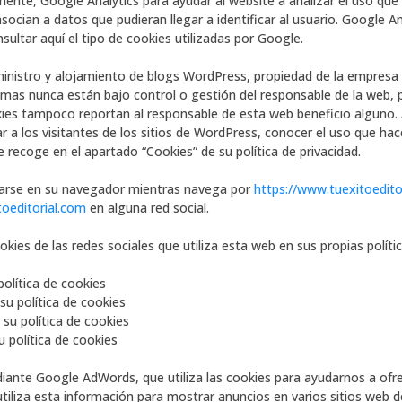
amente, Google Analytics para ayudar al website a analizar el uso que 
ocian a datos que pudieran llegar a identificar al usuario. Google Ana
sultar aquí el tipo de cookies utilizadas por Google.
uministro y alojamiento de blogs WordPress, propiedad de la empresa
temas nunca están bajo control o gestión del responsable de la web,
es tampoco reportan al responsable de esta web beneficio alguno. A
rear a los visitantes de los sitios de WordPress, conocer el uso que h
 recoge en el apartado “Cookies” de su política de privacidad.
narse en su navegador mientras navega por
https://www.tuexitoedito
toeditorial.com
en alguna red social.
kies de las redes sociales que utiliza esta web en sus propias políti
olítica de cookies
u política de cookies
su política de cookies
 política de cookies
ante Google AdWords, que utiliza las cookies para ayudarnos a ofre
utiliza esta información para mostrar anuncios en varios sitios web d