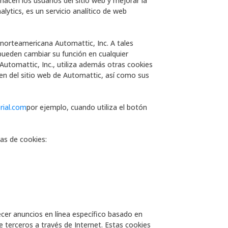
hacen los usuarios del sitio web y mejorar la
lytics, es un servicio analítico de web
 norteamericana Automattic, Inc. A tales
 pueden cambiar su función en cualquier
utomattic, Inc., utiliza además otras cookies
acen del sitio web de Automattic, así como sus
rial.com
por ejemplo, cuando utiliza el botón
cas de cookies:
cer anuncios en línea específico basado en
e terceros a través de Internet. Estas cookies