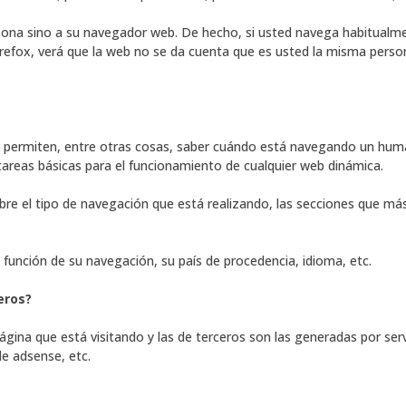
rsona sino a su navegador web. De hecho, si usted navega habitual
efox, verá que la web no se da cuenta que es usted la misma person
 y permiten, entre otras cosas, saber cuándo está navegando un hu
areas básicas para el funcionamiento de cualquier web dinámica.
bre el tipo de navegación que está realizando, las secciones que más 
n función de su navegación, su país de procedencia, idioma, etc.
eros?
página que está visitando y las de terceros son las generadas por s
le adsense, etc.